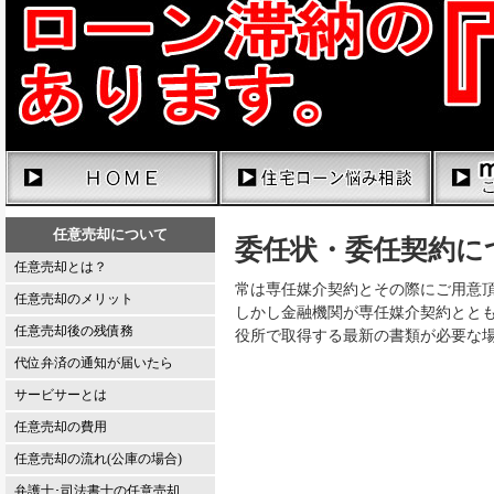
任意売却について
委任状・委任契約に
任意売却とは？
常は専任媒介契約とその際にご用意
任意売却のメリット
しかし金融機関が専任媒介契約とと
任意売却後の残債務
役所で取得する最新の書類が必要な
代位弁済の通知が届いたら
サービサーとは
任意売却の費用
任意売却の流れ(公庫の場合)
弁護士･司法書士の任意売却