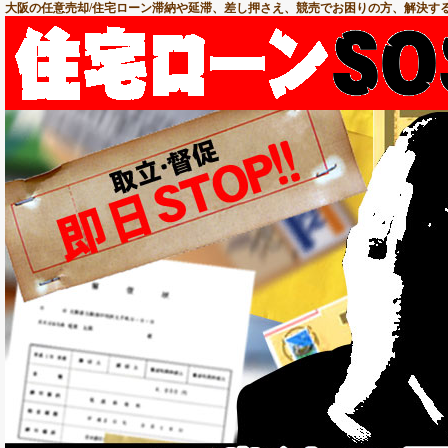
大阪の任意売却/住宅ローン滞納や延滞、差し押さえ、競売でお困りの方、解決する方